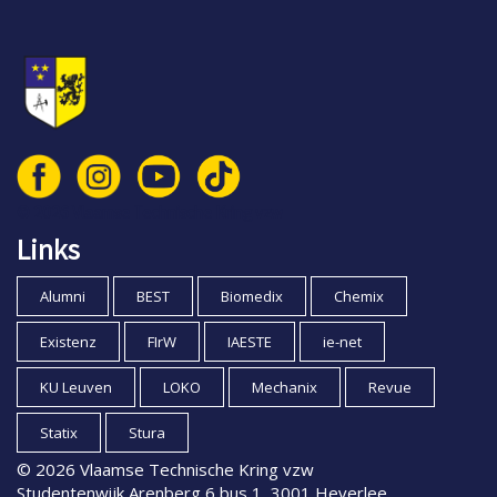
© 2026 Vlaamse Technische Kring vzw
Links
Alumni
BEST
Biomedix
Chemix
Existenz
FIrW
IAESTE
ie-net
KU Leuven
LOKO
Mechanix
Revue
Statix
Stura
© 2026 Vlaamse Technische Kring vzw
Studentenwijk Arenberg 6 bus 1, 3001 Heverlee