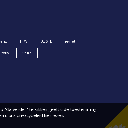
tenz
FIrW
IAESTE
ie-net
Statix
Stura
p "Ga Verder" te klikken geeft u de toestemming
kan u
ons privacybeleid
hier lezen.