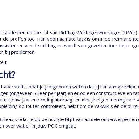
kele studenten die de rol van RichtingsVertegenwoordiger (RiVer
r de proffen toe. Hun voornaamste taak is om in de Permanente 
assistenten van de richting en wordt voorgezeten door de progr
en bij problemen.
eit!
cht?
kort voorstelt, zodat je jaargenoten weten dat jij hun aanspreek
n (ongeveer 6 keer per jaar) en er op een constructieve en tactv
it jouw jaar en richting uitdraagt en niet je eigen mening naar v
opleiding op fouten controleert, helpt om de vakwiki’s en de bur
Bureau, zodat je op de hoogte blijft van actuele onderwerpen e
ren over wat er in jouw POC omgaat.