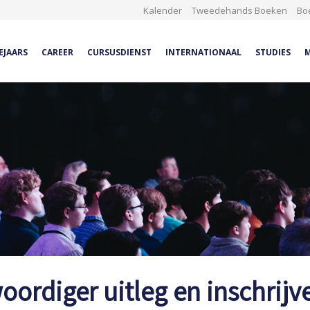
Kalender
Tweedehands Boeken
Bo
EJAARS
CAREER
CURSUSDIENST
INTERNATIONAAL
STUDIES
M
ordiger uitleg en inschrijv