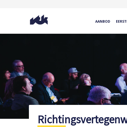
AANBOD
EERST
Richtingsvertegenwo