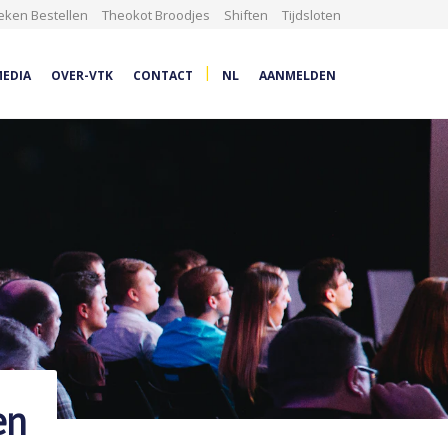
eken Bestellen
Theokot Broodjes
Shiften
Tijdsloten
|
EDIA
OVER-VTK
CONTACT
NL
AANMELDEN
en