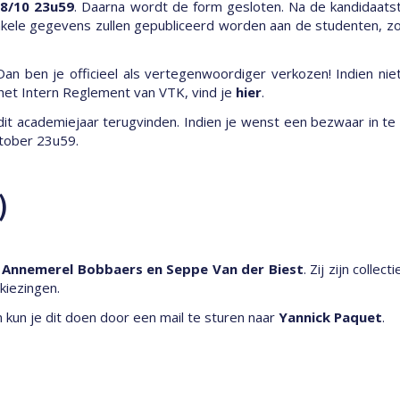
8/10 23u59
. Daarna wordt de form gesloten. Na de kandidaatst
nkele gegevens zullen gepubliceerd worden aan de studenten, z
n ben je officieel als vertegenwoordiger verkozen! Indien niet
p het Intern Reglement van VTK, vind je
hier
.
dit academiejaar terugvinden. Indien je wenst een bezwaar in te
tober 23u59.
)
n
Annemerel Bobbaers en Seppe Van der Biest
. Zij zijn colle
kiezingen.
 kun je dit doen door een mail te sturen naar
Yannick Paquet
.