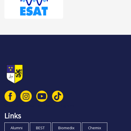
© 2026 Vlaamse Technische Kring vzw
Links
Alumni
BEST
Biomedix
Chemix