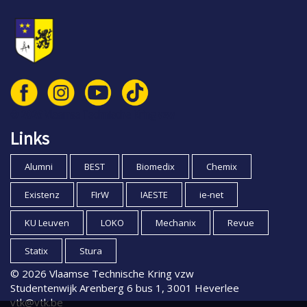
© 2026 Vlaamse Technische Kring vzw
Links
Alumni
BEST
Biomedix
Chemix
Existenz
FIrW
IAESTE
ie-net
KU Leuven
LOKO
Mechanix
Revue
Statix
Stura
© 2026 Vlaamse Technische Kring vzw
Studentenwijk Arenberg 6 bus 1, 3001 Heverlee
vtk@vtk.be