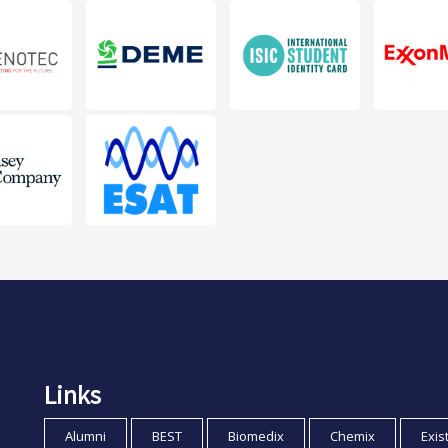
Links
Alumni
BEST
Biomedix
Chemix
Exis