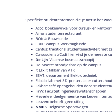
Specifieke studententermen die je niet in het woor
Acco: boekenwinkel voor cursus- en kantoorma
Alma: studentenrestaurant
BOKU: Bouwkunde
C300: campus Werktuigkunde
Cantus: traditional studentenactiviteit met 
Cursusdienst/Cudi: hier vind je de meeste 
De Lijn
: Vlaamse busmaatschappij
De Moete: broodjesbar op de campus
't ElixIr: fakbar van VTK
ESAT: departement Elektrotechniek
Fablab: lab met 3D-printer, laser cutter, ho
Fakbar: café opengehouden door studentenve
FirW: Faculteit Ingenieurswetenschappen
Heverlee: deelgemeente van Leuven, ten zu
Leuven: behoeft geen uitleg
NMBS
: Belgische Spoorwegen
Oude Markt: plein in centrum Leuven, bijge