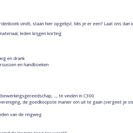
denboek vindt, staan hier opgelijst. Mis je er een? Laat ons dan 
teriaal, leden krijgen korting
zang en drank
cursussen en handboeken
utbewerkingsgereedschap, ..., te vinden in C300
reniging, de goedkoopste manier om uit te gaan (vergeet je stu
iden van de ringweg
naamd de langste toog ter wereld