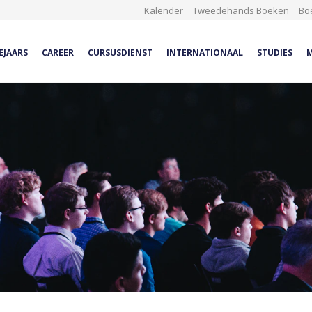
Kalender
Tweedehands Boeken
Bo
EJAARS
CAREER
CURSUSDIENST
INTERNATIONAAL
STUDIES
M