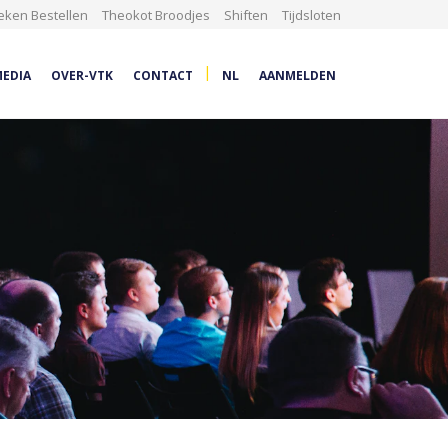
eken Bestellen
Theokot Broodjes
Shiften
Tijdsloten
|
EDIA
OVER-VTK
CONTACT
NL
AANMELDEN