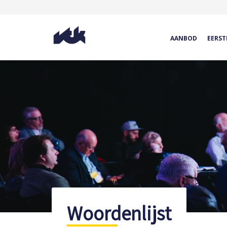
AANBOD
EERST
Woordenlijst