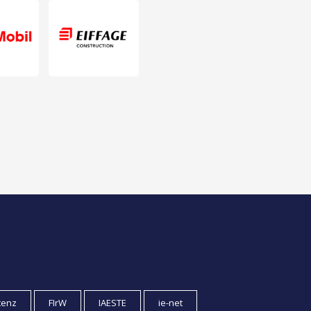
tenz
FIrW
IAESTE
ie-net