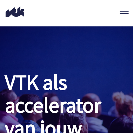
VTK als
accelerator
van jouw