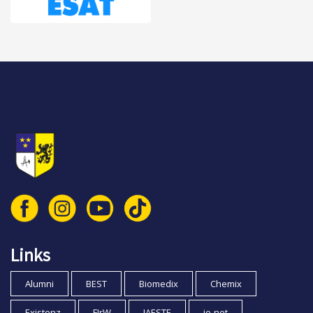
© 2026 Vlaamse Technische Kring vzw
Links
Alumni
BEST
Biomedix
Chemix
Existenz
FIrW
IAESTE
ie-net