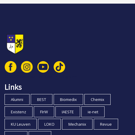
© 2026 Vlaamse Technische Kring vzw
Links
Alumni
BEST
Biomedix
Chemix
Existenz
FIrW
IAESTE
ie-net
KU Leuven
LOKO
Mechanix
Revue