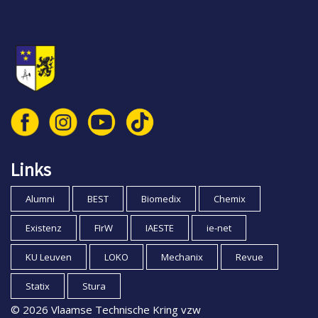
© 2026 Vlaamse Technische Kring vzw
Links
Alumni
BEST
Biomedix
Chemix
Existenz
FIrW
IAESTE
ie-net
KU Leuven
LOKO
Mechanix
Revue
Statix
Stura
© 2026 Vlaamse Technische Kring vzw