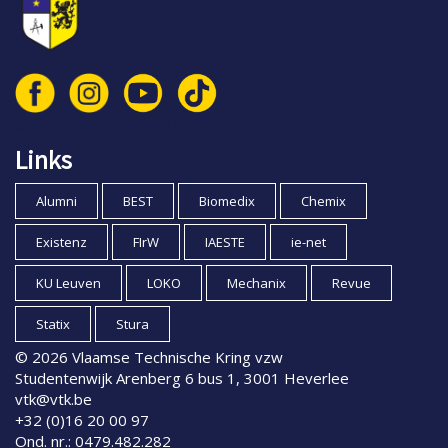
© 2026 Vlaamse Technische Kring vzw
Links
Alumni
BEST
Biomedix
Chemix
Existenz
FIrW
IAESTE
ie-net
KU Leuven
LOKO
Mechanix
Revue
Statix
Stura
© 2026 Vlaamse Technische Kring vzw
Studentenwijk Arenberg 6 bus 1, 3001 Heverlee
vtk@vtk.be
+32 (0)16 20 00 97
Ond. nr.: 0479.482.282