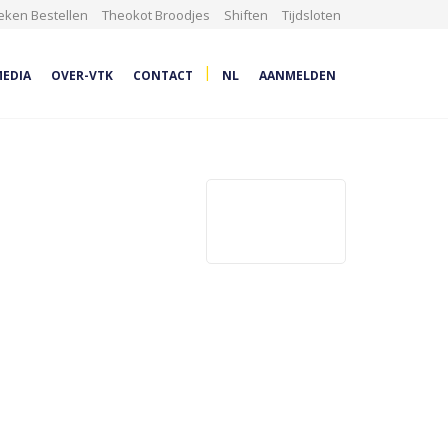
eken Bestellen
Theokot Broodjes
Shiften
Tijdsloten
|
EDIA
OVER-VTK
CONTACT
NL
AANMELDEN