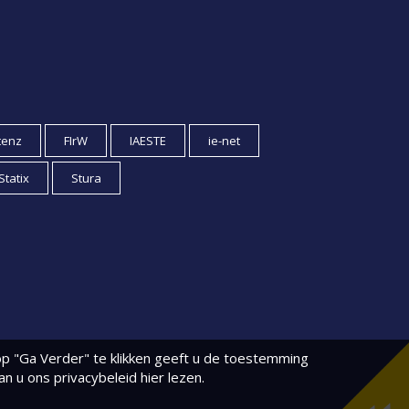
tenz
FIrW
IAESTE
ie-net
Statix
Stura
p "Ga Verder" te klikken geeft u de toestemming
kan u
ons privacybeleid
hier lezen.