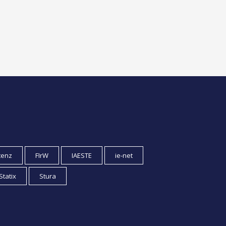
tenz
FIrW
IAESTE
ie-net
Statix
Stura