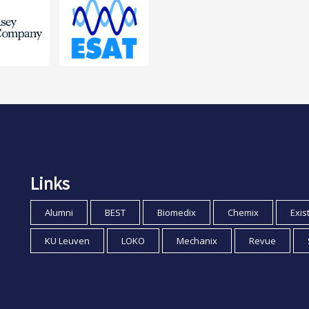
Links
Alumni
BEST
Biomedix
Chemix
Exis
KU Leuven
LOKO
Mechanix
Revue