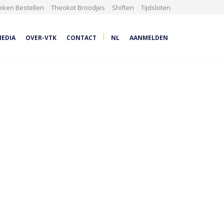
eken Bestellen
Theokot Broodjes
Shiften
Tijdsloten
|
EDIA
OVER-VTK
CONTACT
NL
AANMELDEN