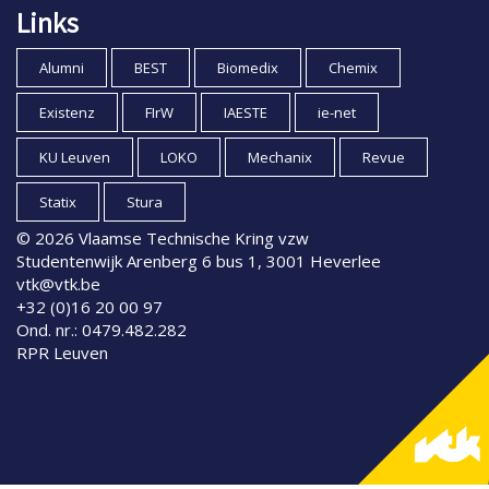
Links
Alumni
BEST
Biomedix
Chemix
Existenz
FIrW
IAESTE
ie-net
KU Leuven
LOKO
Mechanix
Revue
Statix
Stura
© 2026 Vlaamse Technische Kring vzw
Studentenwijk Arenberg 6 bus 1, 3001 Heverlee
vtk@vtk.be
+32 (0)16 20 00 97
Ond. nr.: 0479.482.282
RPR Leuven