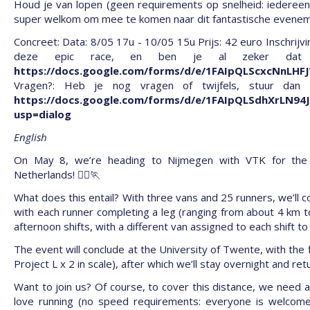
Houd je van lopen (geen requirements op snelheid: iedereen
super welkom om mee te komen naar dit fantastische eveneme
Concreet: Data: 8/05 17u - 10/05 15u Prijs: 42 euro Inschrij
deze epic race, en ben je al zeker dat j
https://docs.google.com/forms/d/e/1FAIpQLScxcNnLH
Vragen?: Heb je nog vragen of twijfels, stuur dan
https://docs.google.com/forms/d/e/1FAIpQLSdhXrLN
usp=dialog
English
On May 8, we’re heading to Nijmegen with VTK for the 
Netherlands! 🏃‍♀️🏃
What does this entail? With three vans and 25 runners, we’ll 
with each runner completing a leg (ranging from about 4 km to
afternoon shifts, with a different van assigned to each shift to
The event will conclude at the University of Twente, with the fi
Project L x 2 in scale), after which we’ll stay overnight and re
Want to join us? Of course, to cover this distance, we need 
love running (no speed requirements: everyone is welcome