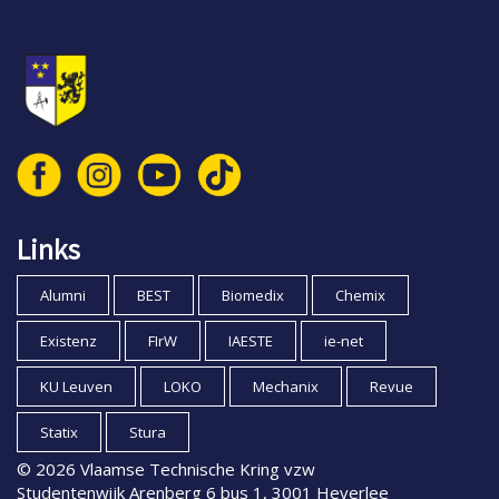
© 2026 Vlaamse Technische Kring vzw
Links
Alumni
BEST
Biomedix
Chemix
Existenz
FIrW
IAESTE
ie-net
KU Leuven
LOKO
Mechanix
Revue
Statix
Stura
© 2026 Vlaamse Technische Kring vzw
Studentenwijk Arenberg 6 bus 1, 3001 Heverlee