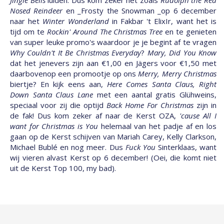
Nosed Reindeer
en _Frosty the Snowman _op 6 december
naar het
Winter Wonderland
in Fakbar 't ElixIr, want het is
tijd om te
Rockin' Around The Christmas Tree
en te genieten
van super leuke promo's waardoor je je begint af te vragen
Why Couldn't It Be Christmas Everyday
?
Mary, Did You Know
dat het jenevers zijn aan €1,00 en Jägers voor €1,50 met
daarbovenop een promootje op ons
Merry, Merry Christmas
biertje? En kijk eens aan,
Here Comes Santa Claus, Right
Down Santa Claus Lane
met een aantal gratis Glühweins,
speciaal voor zij die optijd
Back Home For Christmas
zijn in
de fak! Dus kom zeker af naar de Kerst OZA,
'cause All I
want for Christmas is You
helemaal van het padje af en los
gaan op de Kerst schijven van Mariah Carey, Kelly Clarkson,
Michael Bublé en nog meer. Dus
Fuck You
Sinterklaas, want
wij vieren alvast Kerst op 6 december! (Oei, die komt niet
uit de Kerst Top 100, my bad).