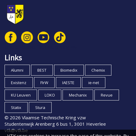
© 2026 Vlaamse Technische Kring vzw
Links
Alumni
BEST
Biomedix
Chemix
Existenz
FIrW
IAESTE
ie-net
KU Leuven
LOKO
Mechanix
Revue
Statix
Stura
© 2026 Vlaamse Technische Kring vzw
Studentenwijk Arenberg 6 bus 1, 3001 Heverlee
vtk@vtk.be
VTK uses cookies to increase the ease of this website. By