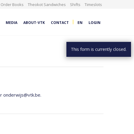
Order Books
Theokot Sandwiches
Shifts
Timeslots
|
MEDIA
ABOUT-VTK
CONTACT
EN
LOGIN
This form is currently closed.
ar onderwijs@vtk.be.