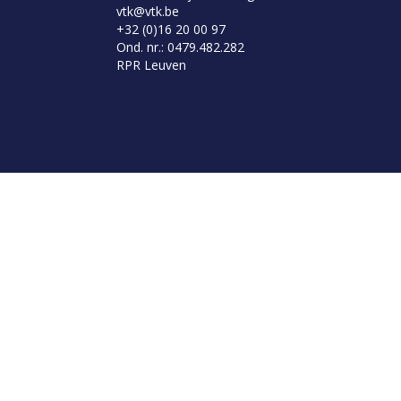
vtk@vtk.be
+32 (0)16 20 00 97
Ond. nr.: 0479.482.282
RPR Leuven